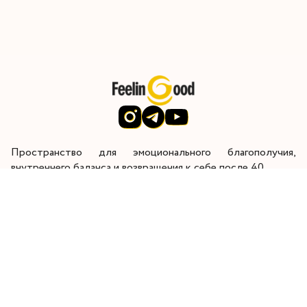
Пространство для эмоционального благополучия,
внутреннего баланса и возвращения к себе после 40.
Через глубокую внутреннюю работу я помогаю женщинам
восстановить энергию, контакт с собой и радость от
жизни.
Главная
Начните здесь
Работа со мной