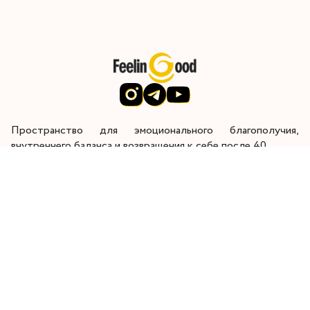
Пространство для эмоционального благополучия,
внутреннего баланса и возвращения к себе после 40.
Через глубокую внутреннюю работу я помогаю женщинам
восстановить энергию, контакт с собой и радость от
жизни.
Главная
Начните здесь
Работа со мной
Обо мне
Контакты