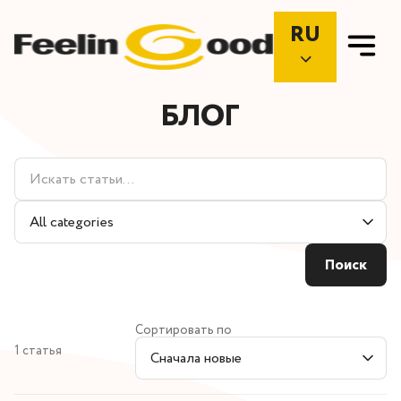
RU
БЛОГ
Поиск
статей
Filter
by
category
Поиск
Сортировать по
1 статья