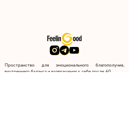
Пространство для эмоционального благополучия,
внутреннего баланса и возвращения к себе после 40.
Через глубокую внутреннюю работу я помогаю женщинам
восстановить энергию, контакт с собой и радость от
жизни.
Главная
Начните здесь
Работа со мной