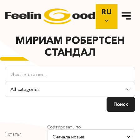
RU
МИРИАМ РОБЕРТСЕН
СТАНДАЛ
Поиск
статей
Filter
by
category
Поиск
Сортировать по
1 статья